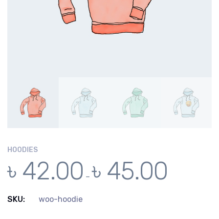
HOODIES
৳
42.00
৳
45.00
–
SKU:
woo-hoodie