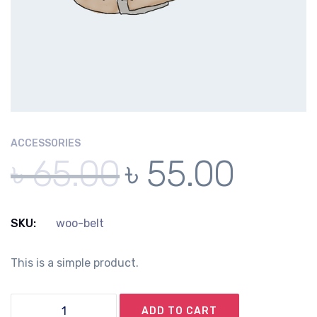
ACCESSORIES
৳
65.00
৳
55.00
SKU:
woo-belt
This is a simple product.
Belt
ADD TO CART